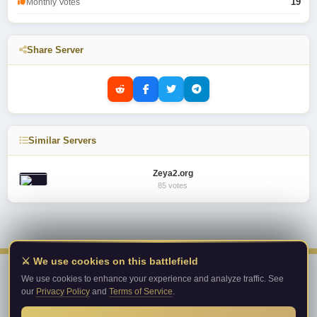
19
Monthly Votes
Share Server
Similar Servers
Zeya2.org
85 votes
⚔️ We use cookies on this battlefield
We use cookies to enhance your experience and analyze traffic. See
our
Privacy Policy
and
Terms of Service
.
Metin2PrivateServer.com
Top private server list!