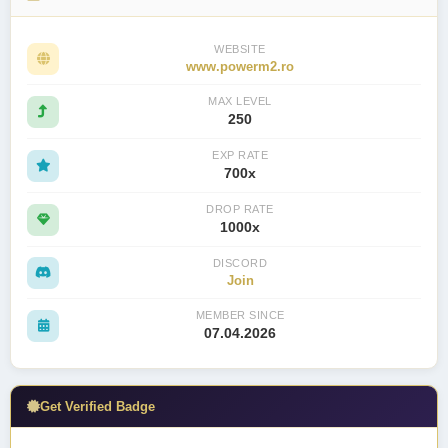
WEBSITE
www.powerm2.ro
MAX LEVEL
250
EXP RATE
700x
DROP RATE
1000x
DISCORD
Join
MEMBER SINCE
07.04.2026
Get Verified Badge