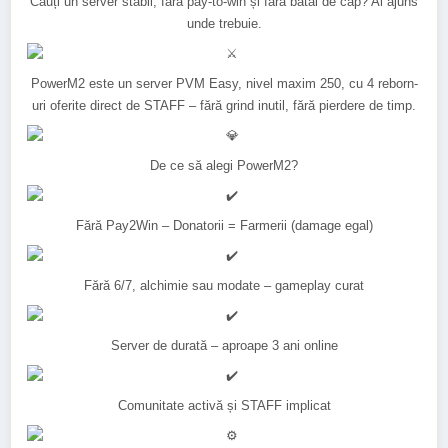
Cauți un server stabil, fără pay-to-win și fără bătăi de cap? Ai ajuns
unde trebuie.
PowerM2 este un server PVM Easy, nivel maxim 250, cu 4 reborn-
uri oferite direct de STAFF – fără grind inutil, fără pierdere de timp.
De ce să alegi PowerM2?
Fără Pay2Win – Donatorii = Farmerii (damage egal)
Fără 6/7, alchimie sau modate – gameplay curat
Server de durată – aproape 3 ani online
Comunitate activă și STAFF implicat